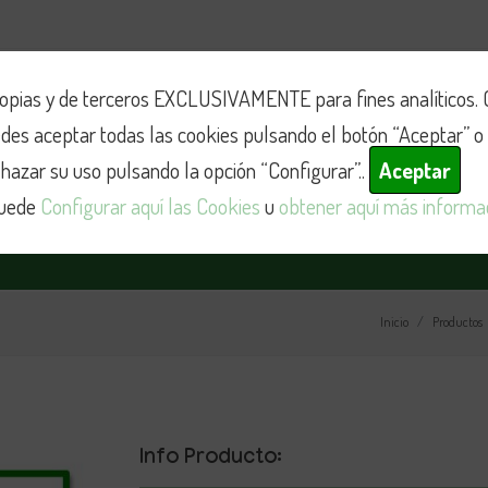
Perales de Taju
ropias y de terceros EXCLUSIVAMENTE para fines analíticos. 
91 874 82 19 - 630
des aceptar todas las cookies pulsando el botón “Aceptar” o 
hazar su uso pulsando la opción “Configurar”..
Aceptar
os
Rumiantes
Porcinos
Mascotas
Cereales
Piscinas
puede
Configurar aquí las Cookies
u
obtener aquí más informa
Inicio
Productos
Info Producto: