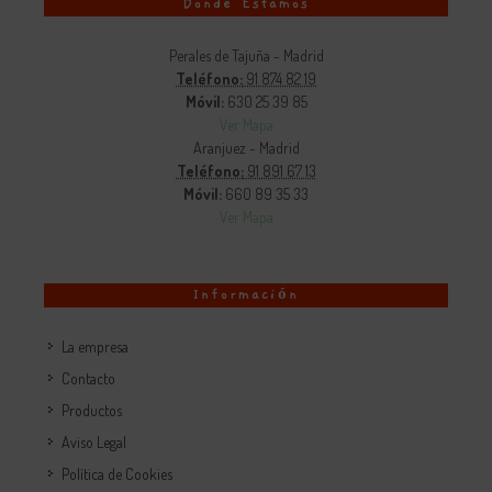
Donde Estamos
Perales de Tajuña - Madrid
Teléfono:
91 874 82 19
Móvil:
630 25 39 85
Ver Mapa
Aranjuez - Madrid
Teléfono:
91 891 67 13
Móvil:
660 89 35 33
Ver Mapa
Información
La empresa
Contacto
Productos
Aviso Legal
Política de Cookies