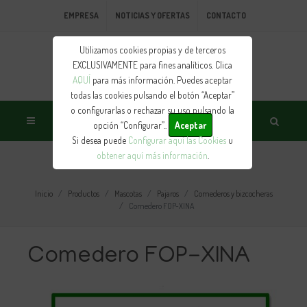
EMPRESA
NOTICIAS Y OFERTAS
CONTACTO
Utilizamos cookies propias y de terceros
EXCLUSIVAMENTE para fines analíticos. Clica
AQUÍ
para más información. Puedes aceptar
todas las cookies pulsando el botón “Aceptar”
o configurarlas o rechazar su uso pulsando la
opción “Configurar”..
Aceptar
Si desea puede
Configurar aquí las Cookies
u
obtener aquí más información
.
PRODUCTO
Inicio
Productos
Mascotas
Pajaros
Comederos y bizcocheras
Comedero FOP-XINA
Comedero FOP-XINA