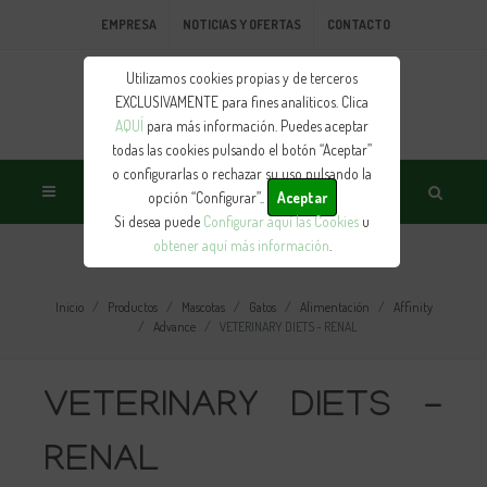
EMPRESA
NOTICIAS Y OFERTAS
CONTACTO
Utilizamos cookies propias y de terceros
EXCLUSIVAMENTE para fines analíticos. Clica
AQUÍ
para más información. Puedes aceptar
todas las cookies pulsando el botón “Aceptar”
o configurarlas o rechazar su uso pulsando la
opción “Configurar”..
Aceptar
Si desea puede
Configurar aquí las Cookies
u
obtener aquí más información
.
PRODUCTO
Inicio
Productos
Mascotas
Gatos
Alimentación
Affinity
Advance
VETERINARY DIETS - RENAL
VETERINARY DIETS -
RENAL