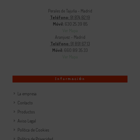
Perales de Tajuña - Madrid
Teléfono:
91 874 82 19
Móvil:
630 25 39 85
Ver Mapa
Aranjuez - Madrid
Teléfono:
91 891 67 13
Móvil:
660 89 35 33
Ver Mapa
Información
La empresa
Contacto
Productos
Aviso Legal
Política de Cookies
Política de Privacidad