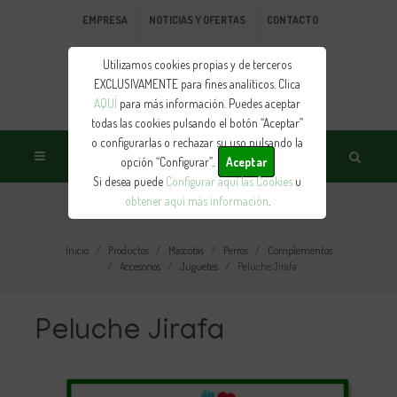
EMPRESA
NOTICIAS Y OFERTAS
CONTACTO
Utilizamos cookies propias y de terceros
EXCLUSIVAMENTE para fines analíticos. Clica
AQUÍ
para más información. Puedes aceptar
todas las cookies pulsando el botón “Aceptar”
o configurarlas o rechazar su uso pulsando la
opción “Configurar”..
Aceptar
Si desea puede
Configurar aquí las Cookies
u
obtener aquí más información
.
PRODUCTO
Inicio
Productos
Mascotas
Perros
Complementos
Accesorios
Juguetes
Peluche Jirafa
Peluche Jirafa