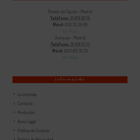
Perales de Tajuña - Madrid
Teléfono:
91 874 82 19
Móvil:
630 25 39 85
Ver Mapa
Aranjuez - Madrid
Teléfono:
91 891 67 13
Móvil:
660 89 35 33
Ver Mapa
Información
La empresa
Contacto
Productos
Aviso Legal
Política de Cookies
Política de Privacidad