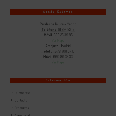
Donde Estamos
Perales de Tajuña - Madrid
Teléfono:
91 874 82 19
Móvil:
630 25 39 85
Ver Mapa
Aranjuez - Madrid
Teléfono:
91 891 67 13
Móvil:
660 89 35 33
Ver Mapa
Información
La empresa
Contacto
Productos
Aviso Legal