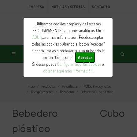
EMPRESA
NOTICIAS Y OFERTAS
CONTACTO
Utilizamos cookies propias y de terceros
EXCLUSIVAMENTE para fines analíticos. Clica
AQUÍ
para más información. Puedes aceptar
todas las cookies pulsando el botón “Aceptar”
o configurarlas o rechazar su uso pulsando la
opción “Configurar”..
Aceptar
Si desea puede
Configurar aquí las Cookies
u
obtener aquí más información
.
PRODUCTO
Inicio
Productos
Avicultura
Pollos, Pavos y Patos
Complementos
Bebederos
Bebedero Cubo plástico
Bebedero Cubo
plástico