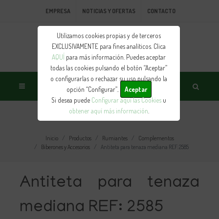
EMPRESA
NOTICIAS Y OFERTAS
CONTACTO
Utilizamos cookies propias y de terceros
EXCLUSIVAMENTE para fines analíticos. Clica
AQUÍ
para más información. Puedes aceptar
todas las cookies pulsando el botón “Aceptar”
o configurarlas o rechazar su uso pulsando la
opción “Configurar”..
Aceptar
Si desea puede
Configurar aquí las Cookies
u
obtener aquí más información
.
PRODUCTO
Inicio
Productos
Rumiantes
Complementos
Biberones y Accesorios
Antiteta para tenaza mediana REF: 2585
Antiteta para tenaza
mediana REF: 2585