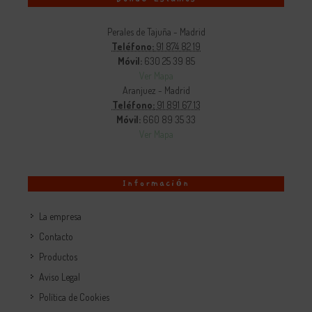
Perales de Tajuña - Madrid
Teléfono:
91 874 82 19
Móvil:
630 25 39 85
Ver Mapa
Aranjuez - Madrid
Teléfono:
91 891 67 13
Móvil:
660 89 35 33
Ver Mapa
Información
La empresa
Contacto
Productos
Aviso Legal
Política de Cookies